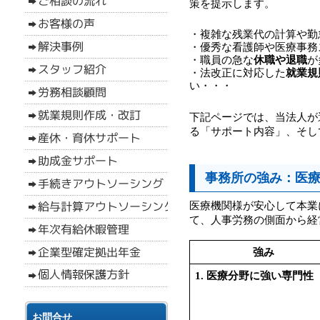
策を提示します。
・複雑な残業代の計算や勤
・優秀な看護師や医療事務
・職員の急な
休職や退職
が
・法改正に対応した
就業規
い・・・
下記ページでは、当法人が
る「サポート内容」、そし
事務所の強み：医療
医療機関様が安心して本業
て、人事労務の側面から経
強み
1. 医療分野に強い専門性
お問合せ