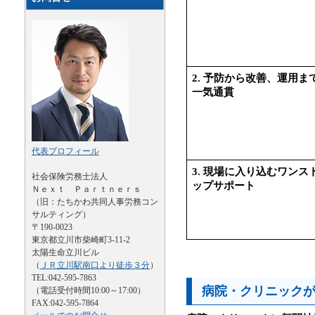
2. 予防から改善、運用ま
一気通貫
代表プロフィール
3. 現場に入り込むワンス
社会保険労務士法人
ップサポート
Ｎｅｘｔ Ｐａｒｔｎｅｒｓ
（旧：たちかわ共同人事労務コン
サルティング）
〒190-0023
東京都立川市柴崎町3-11-2
太陽生命立川ビル
（
ＪＲ立川駅南口より徒歩３分
）
TEL:042-595-7863
病院・クリニック
（電話受付時間10:00～17:00）
FAX:042-595-7864