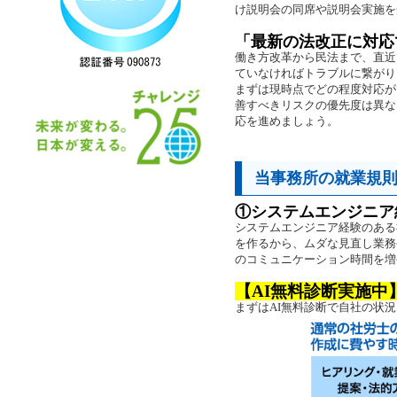
け説明会の同席や説明会実施を
「最新の法改正に対応
働き方改革から民法まで、直近
ていなければトラブルに繋がり
まずは現時点でどの程度対応が
善すべきリスクの優先度は異な
応を進めましょう。
当事務所の
就業規則
①システムエンジニア
システムエンジニア経験のある
を作るから、ムダな見直し業務
のコミュニケーション時間を増
【AI無料診断実施中
まずはAI無料診断で自社の状