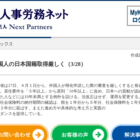
作成日
国人の日本国籍取得厳しく（3/28）
省は27日、４月１日から、外国人が帰化申請した際の審査を厳しくすると発
。居住要件を「５年以上」から原則「10年以上」に改め、日本への貢献が認
た人などには10年未満とする例外を設ける。法改正はせず、運用を変更する
社会保険料の納付期間の確認は、税を１年分から５年分、社会保険料を１年
２年分に延ばす。まえた進め方や具体的な考え方と実践の
ダンスを提供している。