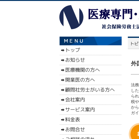
外
法務
した
られ
税や
から
ガイ