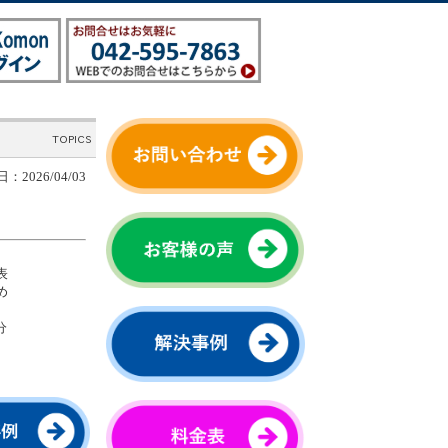
：2026/04/03
表
め
。
分