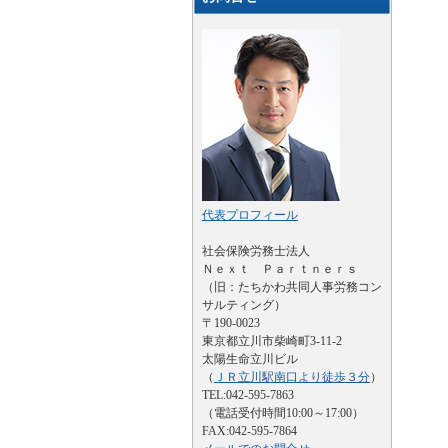
代表プロフィール
社会保険労務士法人
Ｎｅｘｔ Ｐａｒｔｎｅｒｓ
（旧：たちかわ共同人事労務コン
サルティング）
〒190-0023
東京都立川市柴崎町3-11-2
太陽生命立川ビル
（
ＪＲ立川駅南口より徒歩３分
）
TEL:042-595-7863
（電話受付時間10:00～17:00）
FAX:042-595-7864