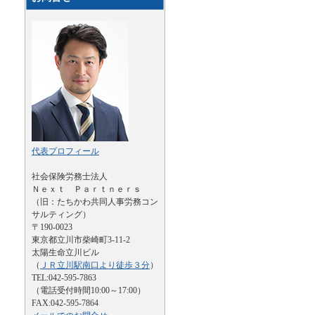
代表プロフィール
社会保険労務士法人
Ｎｅｘｔ Ｐａｒｔｎｅｒｓ
（旧：たちかわ共同人事労務コン
サルティング）
〒190-0023
東京都立川市柴崎町3-11-2
太陽生命立川ビル
（
ＪＲ立川駅南口より徒歩３分
）
TEL:042-595-7863
（電話受付時間10:00～17:00）
FAX:042-595-7864