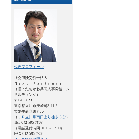
代表プロフィール
社会保険労務士法人
Ｎｅｘｔ Ｐａｒｔｎｅｒｓ
（旧：たちかわ共同人事労務コン
サルティング）
〒190-0023
東京都立川市柴崎町3-11-2
太陽生命立川ビル
（
ＪＲ立川駅南口より徒歩３分
）
TEL:042-595-7863
（電話受付時間10:00～17:00）
FAX:042-595-7864