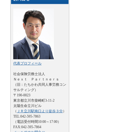
代表プロフィール
社会保険労務士法人
Ｎｅｘｔ Ｐａｒｔｎｅｒｓ
（旧：たちかわ共同人事労務コン
サルティング）
〒190-0023
東京都立川市柴崎町3-11-2
太陽生命立川ビル
（
ＪＲ立川駅南口より徒歩３分
）
TEL:042-595-7863
（電話受付時間10:00～17:00）
FAX:042-595-7864