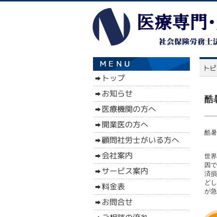
酷
酷暑
世界
因で
済損
どし
が急