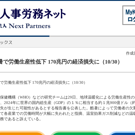
作成日
暑で労働生産性低下 170兆円の経済損失に（10/30）
で労働生産性低下 170兆円の経済損失に（10/30）
保健機構（WHO）などの研究チームは29日、地球温暖化による労働生産性
、2024年に世界の国内総生産（GDP）の１％に相当する約１兆900億ドル（約
失が生じた可能性があるとする報告書を公表した。酷暑によって労働者の欠
て各産業での労働時間が大幅に失われたと指摘、温室効果ガス削減などの温
務であると訴えている。