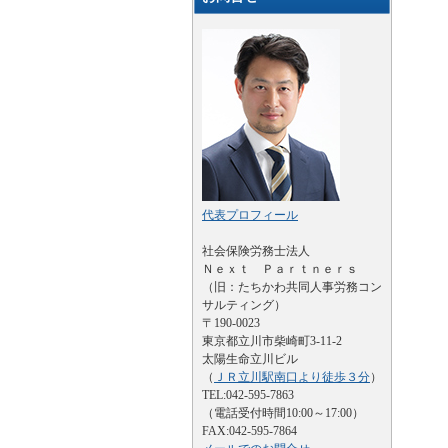
代表プロフィール
社会保険労務士法人
Ｎｅｘｔ Ｐａｒｔｎｅｒｓ
（旧：たちかわ共同人事労務コン
サルティング）
〒190-0023
東京都立川市柴崎町3-11-2
太陽生命立川ビル
（
ＪＲ立川駅南口より徒歩３分
）
TEL:042-595-7863
（電話受付時間10:00～17:00）
FAX:042-595-7864