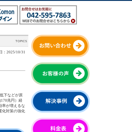
：2025/10/31
の低下などが原
170兆円）経
勤率が増えるな
暖化対策の強化