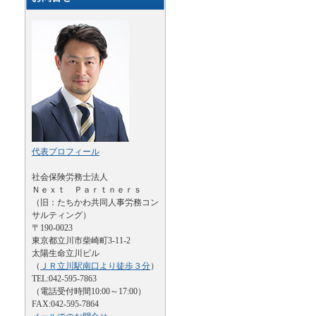
代表プロフィール
社会保険労務士法人
Ｎｅｘｔ Ｐａｒｔｎｅｒｓ
（旧：たちかわ共同人事労務コン
サルティング）
〒190-0023
東京都立川市柴崎町3-11-2
太陽生命立川ビル
（
ＪＲ立川駅南口より徒歩３分
）
TEL:042-595-7863
（電話受付時間10:00～17:00）
FAX:042-595-7864