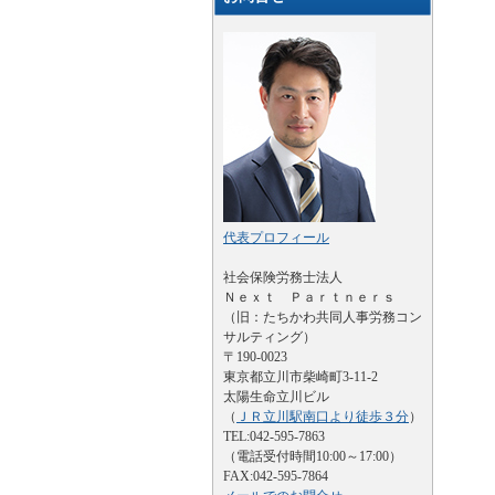
代表プロフィール
社会保険労務士法人
Ｎｅｘｔ Ｐａｒｔｎｅｒｓ
（旧：たちかわ共同人事労務コン
サルティング）
〒190-0023
東京都立川市柴崎町3-11-2
太陽生命立川ビル
（
ＪＲ立川駅南口より徒歩３分
）
TEL:042-595-7863
（電話受付時間10:00～17:00）
FAX:042-595-7864