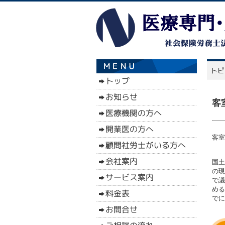
客
客室
国土
の現
で議
める
でに