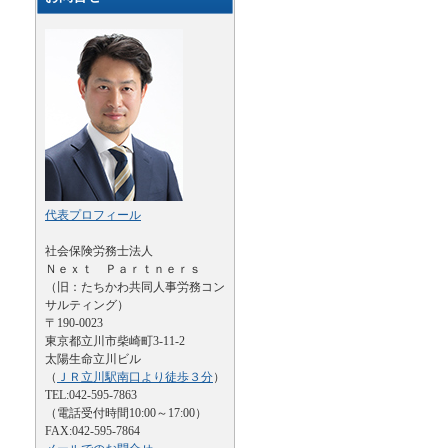
代表プロフィール
社会保険労務士法人
Ｎｅｘｔ Ｐａｒｔｎｅｒｓ
（旧：たちかわ共同人事労務コン
サルティング）
〒190-0023
東京都立川市柴崎町3-11-2
太陽生命立川ビル
（
ＪＲ立川駅南口より徒歩３分
）
TEL:042-595-7863
（電話受付時間10:00～17:00）
FAX:042-595-7864