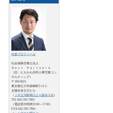
代表プロフィール
社会保険労務士法人
Ｎｅｘｔ Ｐａｒｔｎｅｒｓ
（旧：たちかわ共同人事労務コン
サルティング）
〒190-0023
東京都立川市柴崎町3-11-2
太陽生命立川ビル
（
ＪＲ立川駅南口より徒歩３分
）
TEL:042-595-7863
（電話受付時間10:00～17:00）
FAX:042-595-7864