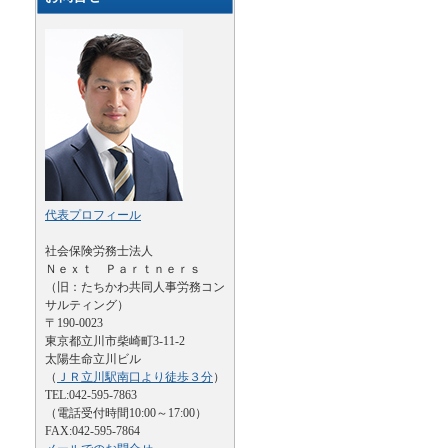
代表プロフィール
社会保険労務士法人
Ｎｅｘｔ Ｐａｒｔｎｅｒｓ
（旧：たちかわ共同人事労務コン
サルティング）
〒190-0023
東京都立川市柴崎町3-11-2
太陽生命立川ビル
（
ＪＲ立川駅南口より徒歩３分
）
TEL:042-595-7863
（電話受付時間10:00～17:00）
FAX:042-595-7864