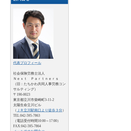
代表プロフィール
社会保険労務士法人
Ｎｅｘｔ Ｐａｒｔｎｅｒｓ
（旧：たちかわ共同人事労務コン
サルティング）
〒190-0023
東京都立川市柴崎町3-11-2
太陽生命立川ビル
（
ＪＲ立川駅南口より徒歩３分
）
TEL:042-595-7863
（電話受付時間10:00～17:00）
FAX:042-595-7864