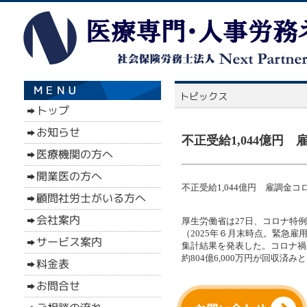
不正受給1,044億円 
不正受給1,044億円 雇調金コロ
厚生労働省は27日、コロナ特例の
（2025年６月末時点。緊急雇
集計結果を発表した。コロナ禍
約804億6,000万円が回収済