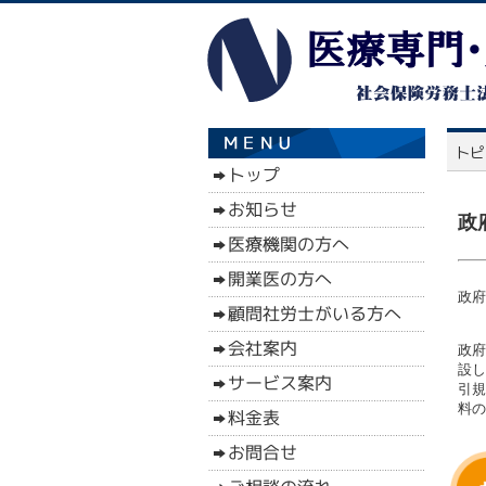
政
政府
政府
設し
引規
料の