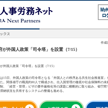
作成日
府が外国人政策「司令塔」を設置（7/15）
が外国人政策「司令塔」を設置（7/15）
は15日、外国人政策の司令塔となる「外国人との秩序ある共生社会推進室」
た。関係省庁の職員約80人で構成され、出入国管理の徹底や社会保険料の未
制、「経営・管理」ビザの要件厳格化等の課題に横断的に取り組み、省庁間
滞納状況を共有するシステムの整備も進める。