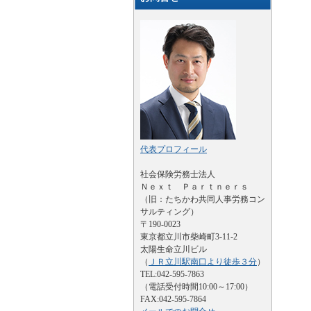
代表プロフィール
社会保険労務士法人
Ｎｅｘｔ Ｐａｒｔｎｅｒｓ
（旧：たちかわ共同人事労務コン
サルティング）
〒190-0023
東京都立川市柴崎町3-11-2
太陽生命立川ビル
（
ＪＲ立川駅南口より徒歩３分
）
TEL:042-595-7863
（電話受付時間10:00～17:00）
FAX:042-595-7864