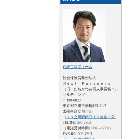
代表プロフィール
社会保険労務士法人
Ｎｅｘｔ Ｐａｒｔｎｅｒｓ
（旧：たちかわ共同人事労務コン
サルティング）
〒190-0023
東京都立川市柴崎町3-11-2
太陽生命立川ビル
（
ＪＲ立川駅南口より徒歩３分
）
TEL:042-595-7863
（電話受付時間10:00～17:00）
FAX:042-595-7864