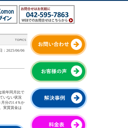
：2025/06/06
は前年同月比で
いていない状況
月分の1.4％か
し、実質賃金は