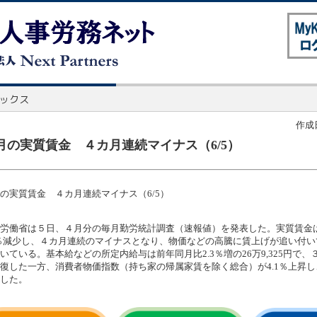
作成日
月の実質賃金 ４カ月連続マイナス（6/5）
の実質賃金 ４カ月連続マイナス（6/5）
労働省は５日、４月分の毎月勤労統計調査（速報値）を発表した。実質賃金
8％減少し、４カ月連続のマイナスとなり、物価などの高騰に賃上げが追い付
いている。基本給などの所定内給与は前年同月比2.3％増の26万9,325円で、３
復した一方、消費者物価指数（持ち家の帰属家賃を除く総合）が4.1％上昇
した。