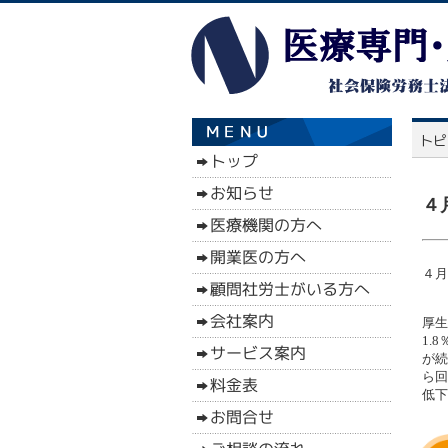
４
４月
厚生
1.
が続
ら回
低下