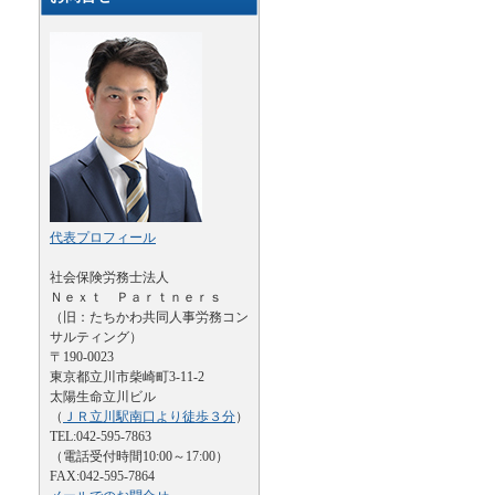
代表プロフィール
社会保険労務士法人
Ｎｅｘｔ Ｐａｒｔｎｅｒｓ
（旧：たちかわ共同人事労務コン
サルティング）
〒190-0023
東京都立川市柴崎町3-11-2
太陽生命立川ビル
（
ＪＲ立川駅南口より徒歩３分
）
TEL:042-595-7863
（電話受付時間10:00～17:00）
FAX:042-595-7864