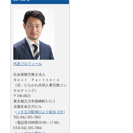
代表プロフィール
社会保険労務士法人
Ｎｅｘｔ Ｐａｒｔｎｅｒｓ
（旧：たちかわ共同人事労務コン
サルティング）
〒190-0023
東京都立川市柴崎町3-11-2
太陽生命立川ビル
（
ＪＲ立川駅南口より徒歩３分
）
TEL:042-595-7863
（電話受付時間10:00～17:00）
FAX:042-595-7864