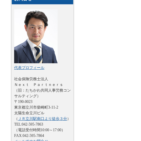
代表プロフィール
社会保険労務士法人
Ｎｅｘｔ Ｐａｒｔｎｅｒｓ
（旧：たちかわ共同人事労務コン
サルティング）
〒190-0023
東京都立川市柴崎町3-11-2
太陽生命立川ビル
（
ＪＲ立川駅南口より徒歩３分
）
TEL:042-595-7863
（電話受付時間10:00～17:00）
FAX:042-595-7864