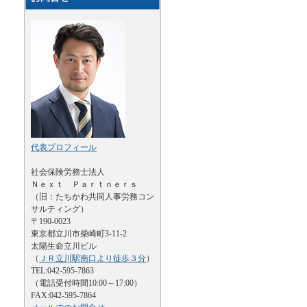
代表プロフィール
社会保険労務士法人
Ｎｅｘｔ Ｐａｒｔｎｅｒｓ
（旧：たちかわ共同人事労務コン
サルティング）
〒190-0023
東京都立川市柴崎町3-11-2
太陽生命立川ビル
（
ＪＲ立川駅南口より徒歩３分
）
TEL:042-595-7863
（電話受付時間10:00～17:00）
FAX:042-595-7864