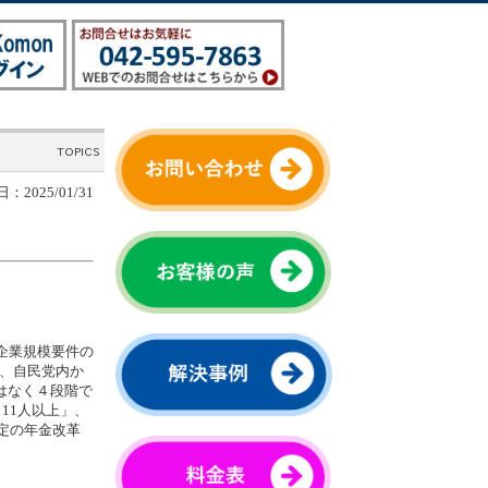
：2025/01/31
）
企業規模要件の
に、自民党内か
はなく４段階で
ら11人以上」、
定の年金改革