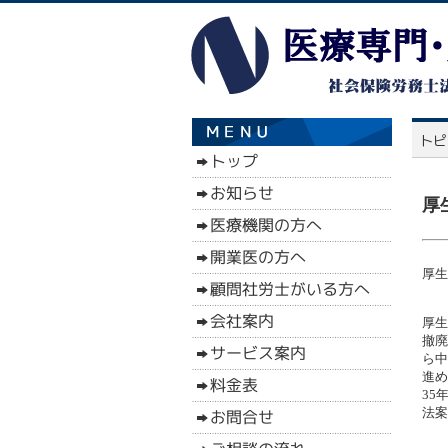
厚
厚生
厚生
撤廃
ら中
進め
35
法案