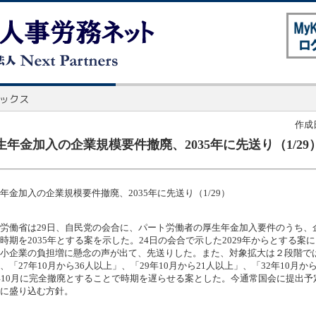
作成日
生年金加入の企業規模要件撤廃、2035年に先送り（1/29
年金加入の企業規模要件撤廃、2035年に先送り（1/29）
労働省は29日、自民党の会合に、パート労働者の厚生年金加入要件のうち、
時期を2035年とする案を示した。24日の会合で示した2029年からとする案
小企業の負担増に懸念の声が出て、先送りした。また、対象拡大は２段階で
、「27年10月から36人以上」、「29年10月から21人以上」、「32年10月か
年10月に完全撤廃とすることで時期を遅らせる案とした。今通常国会に提出予
に盛り込む方針。