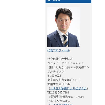
代表プロフィール
社会保険労務士法人
Ｎｅｘｔ Ｐａｒｔｎｅｒｓ
（旧：たちかわ共同人事労務コン
サルティング）
〒190-0023
東京都立川市柴崎町3-11-2
太陽生命立川ビル
（
ＪＲ立川駅南口より徒歩３分
）
TEL:042-595-7863
（電話受付時間10:00～17:00）
FAX:042-595-7864