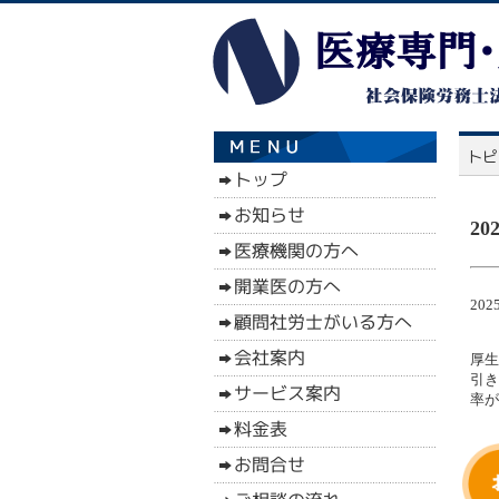
2
20
厚生
引き
率が