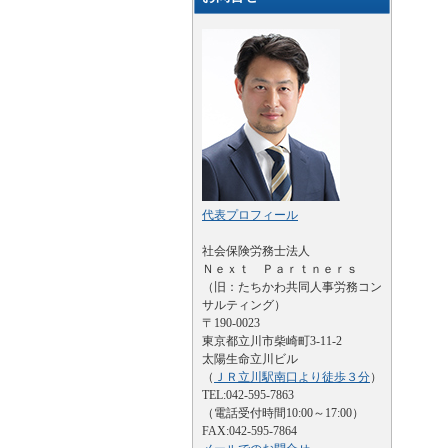
代表プロフィール
社会保険労務士法人
Ｎｅｘｔ Ｐａｒｔｎｅｒｓ
（旧：たちかわ共同人事労務コン
サルティング）
〒190-0023
東京都立川市柴崎町3-11-2
太陽生命立川ビル
（
ＪＲ立川駅南口より徒歩３分
）
TEL:042-595-7863
（電話受付時間10:00～17:00）
FAX:042-595-7864