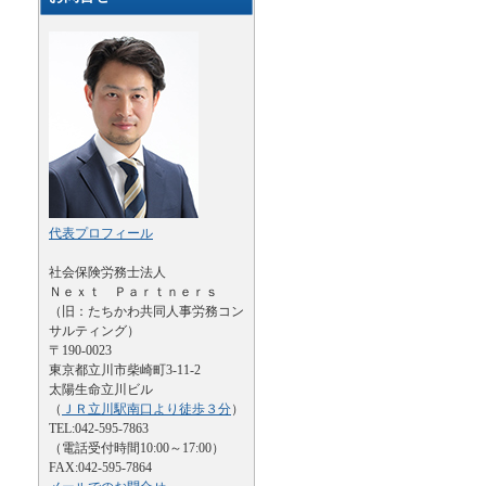
代表プロフィール
社会保険労務士法人
Ｎｅｘｔ Ｐａｒｔｎｅｒｓ
（旧：たちかわ共同人事労務コン
サルティング）
〒190-0023
東京都立川市柴崎町3-11-2
太陽生命立川ビル
（
ＪＲ立川駅南口より徒歩３分
）
TEL:042-595-7863
（電話受付時間10:00～17:00）
FAX:042-595-7864