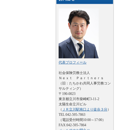
代表プロフィール
社会保険労務士法人
Ｎｅｘｔ Ｐａｒｔｎｅｒｓ
（旧：たちかわ共同人事労務コン
サルティング）
〒190-0023
東京都立川市柴崎町3-11-2
太陽生命立川ビル
（
ＪＲ立川駅南口より徒歩３分
）
TEL:042-595-7863
（電話受付時間10:00～17:00）
FAX:042-595-7864