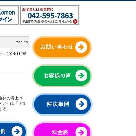
：2024/11/08
全体の賃上げ
ベア）は「４％
する。