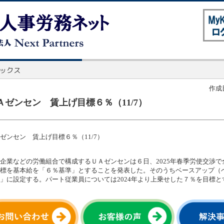
作成日
Ａゼンセン 賃上げ目標６％（11/7）
ゼンセン 賃上げ目標６％（11/7）
企業などの労働組合で構成するＵＡゼンセンは６日、2025年春季労使交渉で
標を基本給を「６％基準」とすることを発表した。そのうちベースアップ（
」に設定する。パート従業員については2024年より上乗せした７％を目標と