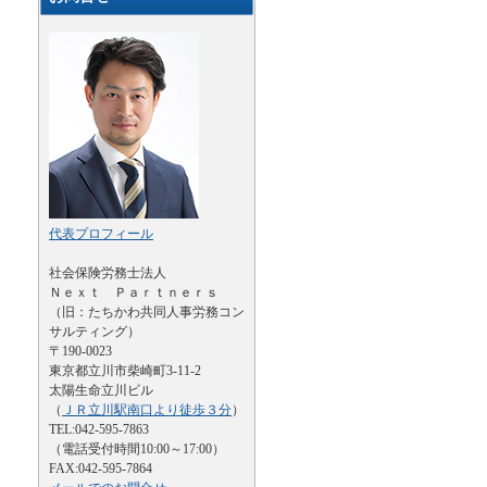
代表プロフィール
社会保険労務士法人
Ｎｅｘｔ Ｐａｒｔｎｅｒｓ
（旧：たちかわ共同人事労務コン
サルティング）
〒190-0023
東京都立川市柴崎町3-11-2
太陽生命立川ビル
（
ＪＲ立川駅南口より徒歩３分
）
TEL:042-595-7863
（電話受付時間10:00～17:00）
FAX:042-595-7864