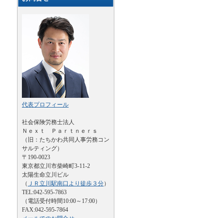
代表プロフィール
社会保険労務士法人
Ｎｅｘｔ Ｐａｒｔｎｅｒｓ
（旧：たちかわ共同人事労務コン
サルティング）
〒190-0023
東京都立川市柴崎町3-11-2
太陽生命立川ビル
（
ＪＲ立川駅南口より徒歩３分
）
TEL:042-595-7863
（電話受付時間10:00～17:00）
FAX:042-595-7864