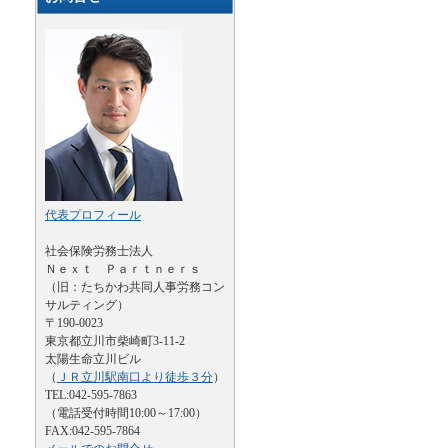
代表プロフィール
社会保険労務士法人
Ｎｅｘｔ Ｐａｒｔｎｅｒｓ
（旧：たちかわ共同人事労務コン
サルティング）
〒190-0023
東京都立川市柴崎町3-11-2
太陽生命立川ビル
（
ＪＲ立川駅南口より徒歩３分
）
TEL:042-595-7863
（電話受付時間10:00～17:00）
FAX:042-595-7864