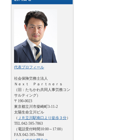
代表プロフィール
社会保険労務士法人
Ｎｅｘｔ Ｐａｒｔｎｅｒｓ
（旧：たちかわ共同人事労務コン
サルティング）
〒190-0023
東京都立川市柴崎町3-11-2
太陽生命立川ビル
（
ＪＲ立川駅南口より徒歩３分
）
TEL:042-595-7863
（電話受付時間10:00～17:00）
FAX:042-595-7864