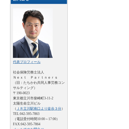
代表プロフィール
社会保険労務士法人
Ｎｅｘｔ Ｐａｒｔｎｅｒｓ
（旧：たちかわ共同人事労務コン
サルティング）
〒190-0023
東京都立川市柴崎町3-11-2
太陽生命立川ビル
（
ＪＲ立川駅南口より徒歩３分
）
TEL:042-595-7863
（電話受付時間10:00～17:00）
FAX:042-595-7864