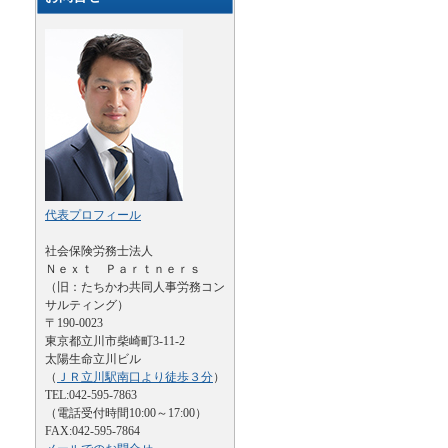
代表プロフィール
社会保険労務士法人
Ｎｅｘｔ Ｐａｒｔｎｅｒｓ
（旧：たちかわ共同人事労務コン
サルティング）
〒190-0023
東京都立川市柴崎町3-11-2
太陽生命立川ビル
（
ＪＲ立川駅南口より徒歩３分
）
TEL:042-595-7863
（電話受付時間10:00～17:00）
FAX:042-595-7864