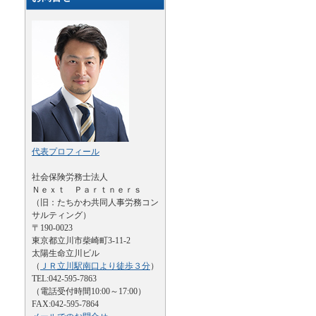
代表プロフィール
社会保険労務士法人
Ｎｅｘｔ Ｐａｒｔｎｅｒｓ
（旧：たちかわ共同人事労務コン
サルティング）
〒190-0023
東京都立川市柴崎町3-11-2
太陽生命立川ビル
（
ＪＲ立川駅南口より徒歩３分
）
TEL:042-595-7863
（電話受付時間10:00～17:00）
FAX:042-595-7864