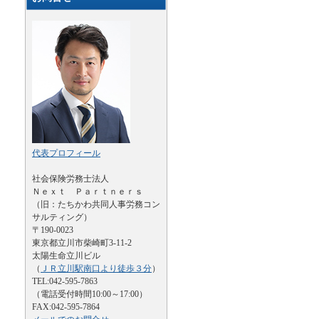
代表プロフィール
社会保険労務士法人
Ｎｅｘｔ Ｐａｒｔｎｅｒｓ
（旧：たちかわ共同人事労務コン
サルティング）
〒190-0023
東京都立川市柴崎町3-11-2
太陽生命立川ビル
（
ＪＲ立川駅南口より徒歩３分
）
TEL:042-595-7863
（電話受付時間10:00～17:00）
FAX:042-595-7864