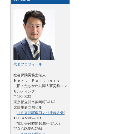
代表プロフィール
社会保険労務士法人
Ｎｅｘｔ Ｐａｒｔｎｅｒｓ
（旧：たちかわ共同人事労務コン
サルティング）
〒190-0023
東京都立川市柴崎町3-11-2
太陽生命立川ビル
（
ＪＲ立川駅南口より徒歩３分
）
TEL:042-595-7863
（電話受付時間10:00～17:00）
FAX:042-595-7864