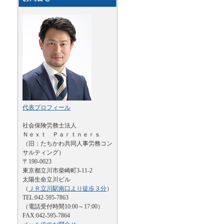
代表プロフィール
社会保険労務士法人
Ｎｅｘｔ Ｐａｒｔｎｅｒｓ
（旧：たちかわ共同人事労務コン
サルティング）
〒190-0023
東京都立川市柴崎町3-11-2
太陽生命立川ビル
（
ＪＲ立川駅南口より徒歩３分
）
TEL:042-595-7863
（電話受付時間10:00～17:00）
FAX:042-595-7864