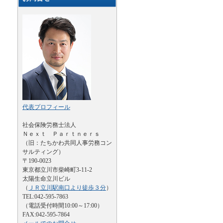
代表プロフィール
社会保険労務士法人
Ｎｅｘｔ Ｐａｒｔｎｅｒｓ
（旧：たちかわ共同人事労務コン
サルティング）
〒190-0023
東京都立川市柴崎町3-11-2
太陽生命立川ビル
（
ＪＲ立川駅南口より徒歩３分
）
TEL:042-595-7863
（電話受付時間10:00～17:00）
FAX:042-595-7864