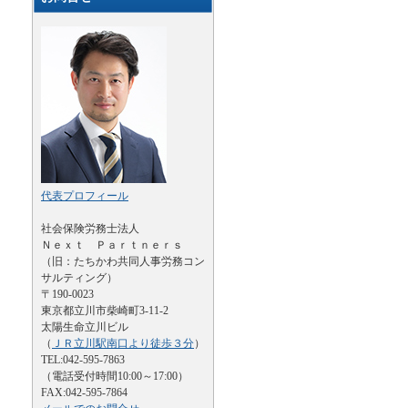
代表プロフィール
社会保険労務士法人
Ｎｅｘｔ Ｐａｒｔｎｅｒｓ
（旧：たちかわ共同人事労務コン
サルティング）
〒190-0023
東京都立川市柴崎町3-11-2
太陽生命立川ビル
（
ＪＲ立川駅南口より徒歩３分
）
TEL:042-595-7863
（電話受付時間10:00～17:00）
FAX:042-595-7864