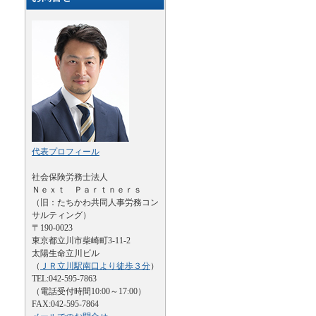
代表プロフィール
社会保険労務士法人
Ｎｅｘｔ Ｐａｒｔｎｅｒｓ
（旧：たちかわ共同人事労務コン
サルティング）
〒190-0023
東京都立川市柴崎町3-11-2
太陽生命立川ビル
（
ＪＲ立川駅南口より徒歩３分
）
TEL:042-595-7863
（電話受付時間10:00～17:00）
FAX:042-595-7864