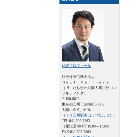
代表プロフィール
社会保険労務士法人
Ｎｅｘｔ Ｐａｒｔｎｅｒｓ
（旧：たちかわ共同人事労務コン
サルティング）
〒190-0023
東京都立川市柴崎町3-11-2
太陽生命立川ビル
（
ＪＲ立川駅南口より徒歩３分
）
TEL:042-595-7863
（電話受付時間10:00～17:00）
FAX:042-595-7864