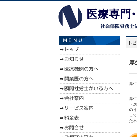
厚
厚生
厚生
（2
のう
して
た不