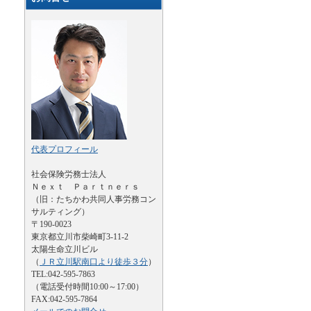
代表プロフィール
社会保険労務士法人
Ｎｅｘｔ Ｐａｒｔｎｅｒｓ
（旧：たちかわ共同人事労務コン
サルティング）
〒190-0023
東京都立川市柴崎町3-11-2
太陽生命立川ビル
（
ＪＲ立川駅南口より徒歩３分
）
TEL:042-595-7863
（電話受付時間10:00～17:00）
FAX:042-595-7864