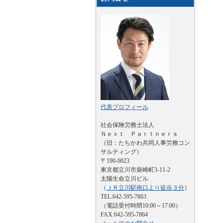
代表プロフィール
社会保険労務士法人
Ｎｅｘｔ Ｐａｒｔｎｅｒｓ
（旧：たちかわ共同人事労務コン
サルティング）
〒190-0023
東京都立川市柴崎町3-11-2
太陽生命立川ビル
（
ＪＲ立川駅南口より徒歩３分
）
TEL:042-595-7863
（電話受付時間10:00～17:00）
FAX:042-595-7864