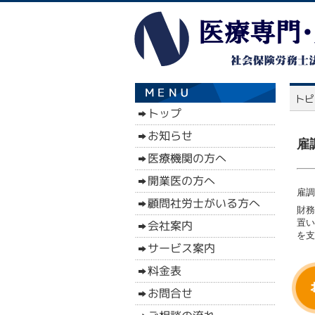
雇
雇調
財務
置い
を支