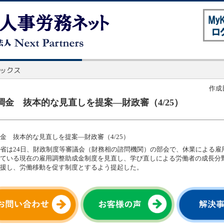
作成日
調金 抜本的な見直しを提案―財政審（4/25）
金 抜本的な見直しを提案―財政審（4/25）
省は24日、財政制度等審議会（財務相の諮問機関）の部会で、休業による雇
ている現在の雇用調整助成金制度を見直し、学び直しによる労働者の成長分
援し、労働移動を促す制度とするよう提起した。