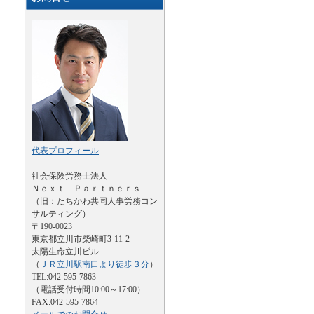
代表プロフィール
社会保険労務士法人
Ｎｅｘｔ Ｐａｒｔｎｅｒｓ
（旧：たちかわ共同人事労務コン
サルティング）
〒190-0023
東京都立川市柴崎町3-11-2
太陽生命立川ビル
（
ＪＲ立川駅南口より徒歩３分
）
TEL:042-595-7863
（電話受付時間10:00～17:00）
FAX:042-595-7864