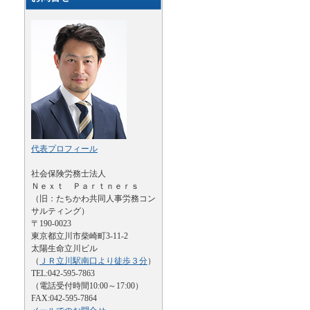
代表プロフィール
社会保険労務士法人
Ｎｅｘｔ Ｐａｒｔｎｅｒｓ
（旧：たちかわ共同人事労務コン
サルティング）
〒190-0023
東京都立川市柴崎町3-11-2
太陽生命立川ビル
（
ＪＲ立川駅南口より徒歩３分
）
TEL:042-595-7863
（電話受付時間10:00～17:00）
FAX:042-595-7864