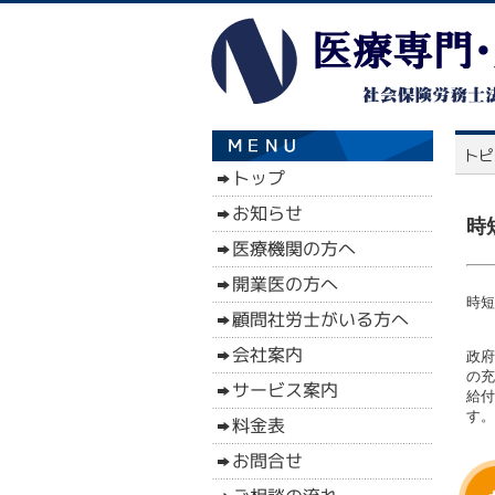
時
時短
政府
の充
給付
す。