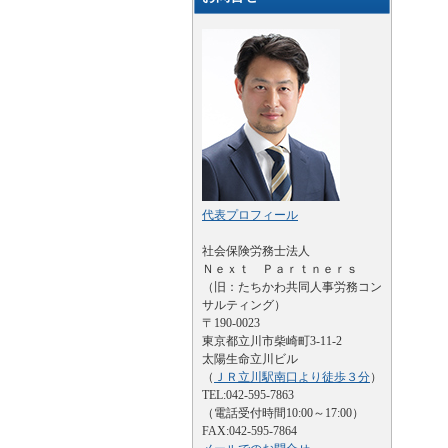
代表プロフィール
社会保険労務士法人
Ｎｅｘｔ Ｐａｒｔｎｅｒｓ
（旧：たちかわ共同人事労務コン
サルティング）
〒190-0023
東京都立川市柴崎町3-11-2
太陽生命立川ビル
（
ＪＲ立川駅南口より徒歩３分
）
TEL:042-595-7863
（電話受付時間10:00～17:00）
FAX:042-595-7864