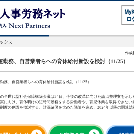
作成日
短勤務、自営業者らへの育休給付新設を検討（11/25）
勤務、自営業者らへの育休給付新設を検討（11/25）
の全世代型社会保障構築会議は24日、今後の改革に向けた論点整理案を示し
実に向け、育休明けの短時間勤務をする労働者や、育児休業を取得できない
制度の創設を検討する。財源確保を含めた議論を進め、2024年以降の関連法