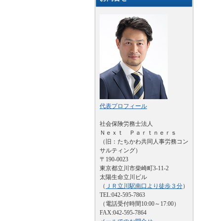
代表プロフィール
社会保険労務士法人
Ｎｅｘｔ Ｐａｒｔｎｅｒｓ
（旧：たちかわ共同人事労務コン
サルティング）
〒190-0023
東京都立川市柴崎町3-11-2
太陽生命立川ビル
（
ＪＲ立川駅南口より徒歩３分
）
TEL:042-595-7863
（電話受付時間10:00～17:00）
FAX:042-595-7864