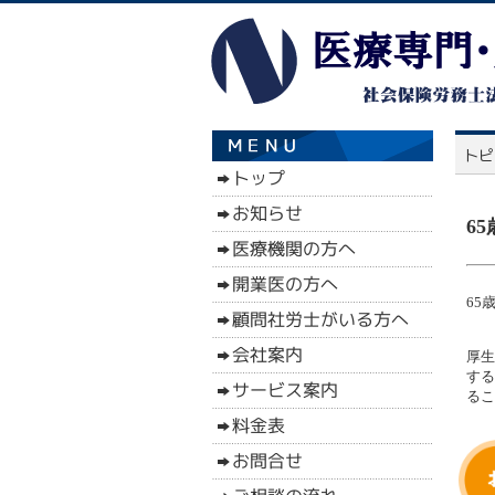
6
65
厚生
する
るこ