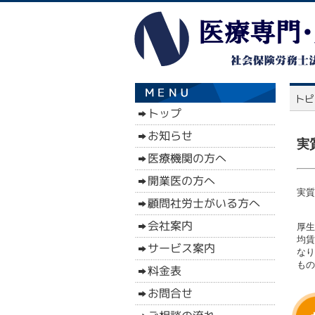
実
実質
厚生
均賃
なり
もの