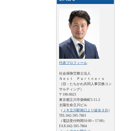
代表プロフィール
社会保険労務士法人
Ｎｅｘｔ Ｐａｒｔｎｅｒｓ
（旧：たちかわ共同人事労務コン
サルティング）
〒190-0023
東京都立川市柴崎町3-11-2
太陽生命立川ビル
（
ＪＲ立川駅南口より徒歩３分
）
TEL:042-595-7863
（電話受付時間10:00～17:00）
FAX:042-595-7864