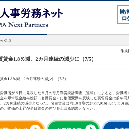
作成日
質賃金1.8％減、2カ月連続の減少に（7/5）
賃金1.8％減、2カ月連続の減少に（7/5）
労働省が５日に発表した５月の毎月勤労統計調査（速報）によると、労働者
金を示す現金給与総額（名目賃金）に物価変動を反映した実質賃金は前年同月
、2カ月連続の減少となった。名目賃金は同1.0％増の27万7,016円と５カ月
の、物価の上昇が名目賃金の伸びを上回る結果となった。