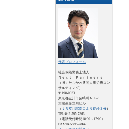
代表プロフィール
社会保険労務士法人
Ｎｅｘｔ Ｐａｒｔｎｅｒｓ
（旧：たちかわ共同人事労務コン
サルティング）
〒190-0023
東京都立川市柴崎町3-11-2
太陽生命立川ビル
（
ＪＲ立川駅南口より徒歩３分
）
TEL:042-595-7863
（電話受付時間10:00～17:00）
FAX:042-595-7864