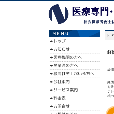
経
経団
経団
を改
テレ
域の