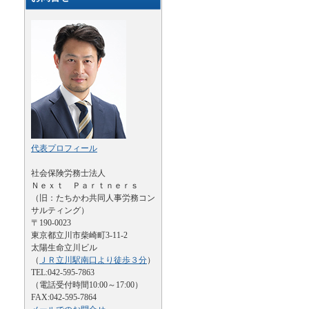
代表プロフィール
社会保険労務士法人
Ｎｅｘｔ Ｐａｒｔｎｅｒｓ
（旧：たちかわ共同人事労務コン
サルティング）
〒190-0023
東京都立川市柴崎町3-11-2
太陽生命立川ビル
（
ＪＲ立川駅南口より徒歩３分
）
TEL:042-595-7863
（電話受付時間10:00～17:00）
FAX:042-595-7864