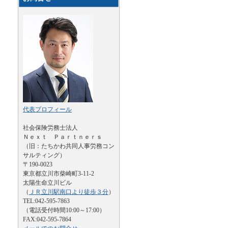
代表プロフィール
社会保険労務士法人
Ｎｅｘｔ Ｐａｒｔｎｅｒｓ
（旧：たちかわ共同人事労務コン
サルティング）
〒190-0023
東京都立川市柴崎町3-11-2
太陽生命立川ビル
（
ＪＲ立川駅南口より徒歩３分
）
TEL:042-595-7863
（電話受付時間10:00～17:00）
FAX:042-595-7864