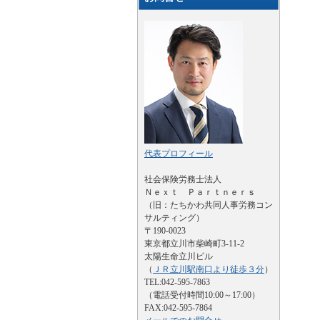
代表プロフィール
社会保険労務士法人
Ｎｅｘｔ Ｐａｒｔｎｅｒｓ
（旧：たちかわ共同人事労務コン
サルティング）
〒190-0023
東京都立川市柴崎町3-11-2
太陽生命立川ビル
（
ＪＲ立川駅南口より徒歩３分
）
TEL:042-595-7863
（電話受付時間10:00～17:00）
FAX:042-595-7864