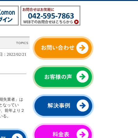
：2022/02/21
長期失業者」は
となってい
で、前年より２
いる。