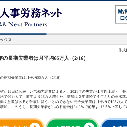
作成日
年の長期失業者は月平均66万人（2/16）
の長期失業者は月平均66万人（2/16）
省が15日に公表した労働力調査によると、2021年の失業が１年以上続く「
均で66万人で、前年より13万人増えた。増加は２年連続で４年ぶりの高水準
働く意欲はあるが仕事に就くことのできない完全失業者は月平均で193万人
増加。このうち、長期失業者が占める割合は34.2％で前年より6.5％上昇して