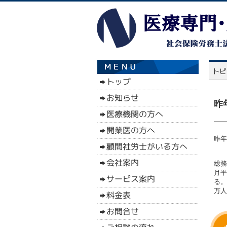
昨
昨年
総務
月平
る。
万人