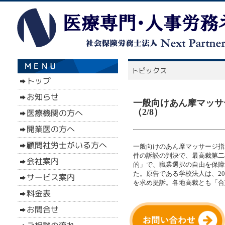
一般向けあん摩マッサ
（2/8）
一般向けのあん摩マッサージ指
件の訴訟の判決で、最高裁第二
的」で、職業選択の自由を保障
た。原告である学校法人は、2
を求め提訴。各地高裁とも「合