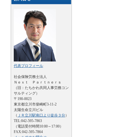
代表プロフィール
社会保険労務士法人
Ｎｅｘｔ Ｐａｒｔｎｅｒｓ
（旧：たちかわ共同人事労務コン
サルティング）
〒190-0023
東京都立川市柴崎町3-11-2
太陽生命立川ビル
（
ＪＲ立川駅南口より徒歩３分
）
TEL:042-595-7863
（電話受付時間10:00～17:00）
FAX:042-595-7864