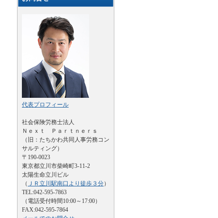
代表プロフィール
社会保険労務士法人
Ｎｅｘｔ Ｐａｒｔｎｅｒｓ
（旧：たちかわ共同人事労務コン
サルティング）
〒190-0023
東京都立川市柴崎町3-11-2
太陽生命立川ビル
（
ＪＲ立川駅南口より徒歩３分
）
TEL:042-595-7863
（電話受付時間10:00～17:00）
FAX:042-595-7864